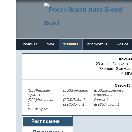
ГЛАВНАЯ
ЛИГА
ТУРНИРЫ
БИБЛИОТЕКА
ФОРУМ
Ключев
23 июля - 3 августа -
28 июля - 3 август
4 авгу
Сезон 13
(ББ3)Чёрные
(ББ3)Гоблины:
(ББ3)Дворянство
Орки: 3
2
Империи: 2
(ББ3)Амазонки:
(ББ3)Люди: 1
Гномы: 1
1
(ББ3)Орки: 1
(ББ3)Скавен: 1
(ББ3)Нургл: 1
Расписание