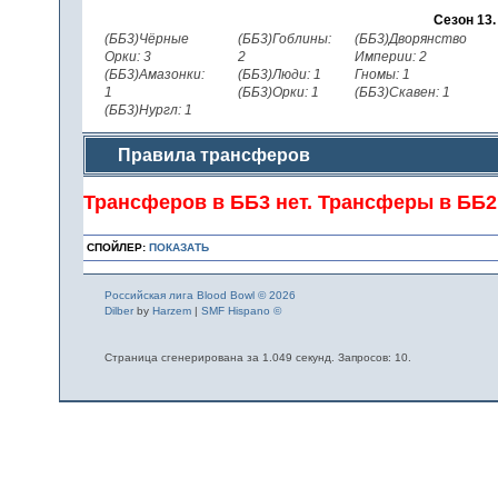
Сезон 13
(ББ3)Чёрные
(ББ3)Гоблины:
(ББ3)Дворянство
Орки: 3
2
Империи: 2
(ББ3)Амазонки:
(ББ3)Люди: 1
Гномы: 1
1
(ББ3)Орки: 1
(ББ3)Скавен: 1
(ББ3)Нургл: 1
Правила трансферов
Трансферов в ББ3 нет. Трансферы в ББ
СПОЙЛЕР:
ПОКАЗАТЬ
Российская лига Blood Bowl © 2026
Dilber
by
Harzem
|
SMF Hispano ©
Страница сгенерирована за 1.049 секунд. Запросов: 10.