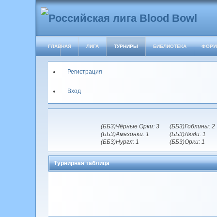
ГЛАВНАЯ
ЛИГА
ТУРНИРЫ
БИБЛИОТЕКА
ФОРУ
Регистрация
Вход
(ББ3)Чёрные Орки: 3
(ББ3)Гоблины: 2
(ББ3)Амазонки: 1
(ББ3)Люди: 1
(ББ3)Нургл: 1
(ББ3)Орки: 1
Турнирная таблица