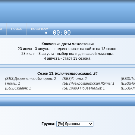
М
ПОИСК
НОВИЧКАМ
00:00
Ключевые даты межсезонья
23 июля - 3 августа - подача заявок на сайте на 13 сезон.
28 июля - 3 августа - выбор поля для вашей команды.
4 августа - старт 13 сезона.
Сезон 13.
Количество команд: 24
(ББ3)Дворянство Империи: 2
(ББ3)Гномы: 2
(ББ3)Лю
Гномы: 1
(ББ3)Некромантская Жуть: 1
(ББ3)Но
(ББ3)Скавен: 1
(ББ3)Люд Подземелья: 1
(ББ3)Ал
Группа: