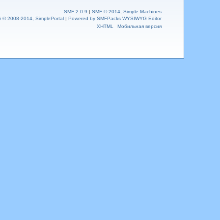
SMF 2.0.9
|
SMF © 2014
,
Simple Machines
6 © 2008-2014, SimplePortal
|
Powered by SMFPacks WYSIWYG Editor
XHTML
Мобильная версия