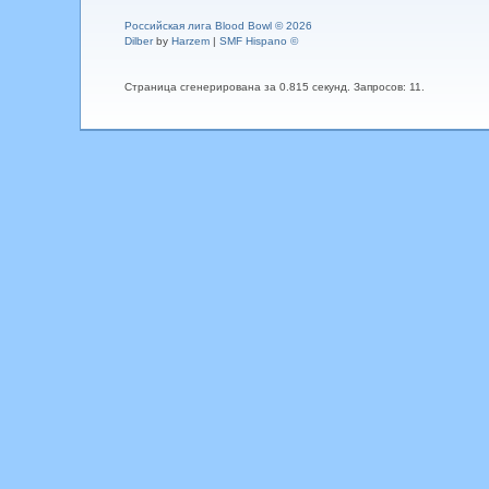
Российская лига Blood Bowl © 2026
Dilber
by
Harzem
|
SMF Hispano ©
Страница сгенерирована за 0.815 секунд. Запросов: 11.