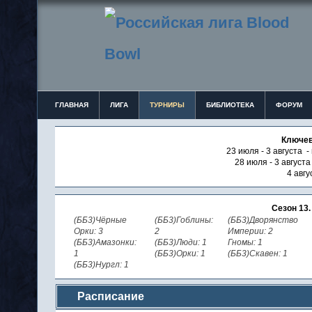
ГЛАВНАЯ
ЛИГА
ТУРНИРЫ
БИБЛИОТЕКА
ФОРУМ
Ключев
23 июля - 3 августа -
28 июля - 3 август
4 авгу
Сезон 13
(ББ3)Чёрные
(ББ3)Гоблины:
(ББ3)Дворянство
Орки: 3
2
Империи: 2
(ББ3)Амазонки:
(ББ3)Люди: 1
Гномы: 1
1
(ББ3)Орки: 1
(ББ3)Скавен: 1
(ББ3)Нургл: 1
Расписание