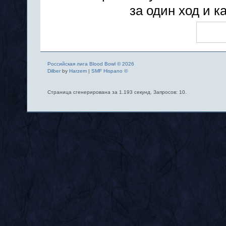
за один ход и к
Российская лига Blood Bowl © 2026
Dilber
by
Harzem
|
SMF Hispano ©
Страница сгенерирована за 1.193 секунд. Запросов: 10.