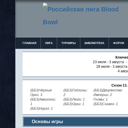
ГЛАВНАЯ
ЛИГА
ТУРНИРЫ
БИБЛИОТЕКА
ФОРУМ
Ключев
23 июля - 3 августа -
28 июля - 3 август
4 авгу
Сезон 13
(ББ3)Чёрные
(ББ3)Гоблины:
(ББ3)Дворянство
Орки: 3
2
Империи: 2
(ББ3)Амазонки:
(ББ3)Люди: 1
Гномы: 1
1
(ББ3)Орки: 1
(ББ3)Скавен: 1
(ББ3)Нургл: 1
Основы игры