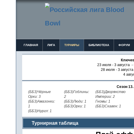
ГЛАВНАЯ
ЛИГА
ТУРНИРЫ
БИБЛИОТЕКА
ФОРУМ
Ключев
23 июля - 3 августа -
28 июля - 3 август
4 авгу
Сезон 13
(ББ3)Чёрные
(ББ3)Гоблины:
(ББ3)Дворянство
Орки: 3
2
Империи: 2
(ББ3)Амазонки:
(ББ3)Люди: 1
Гномы: 1
1
(ББ3)Орки: 1
(ББ3)Скавен: 1
(ББ3)Нургл: 1
Турнирная таблица