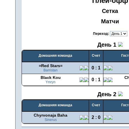
Плей-офф
Сетка
Матчи
Переход:
День 1
Домашняя команда
Счет
Гост
=Red Stars=
0 : 1
Barristan
Black Kou
C
0 : 1
Ymryn
День 2
Домашняя команда
Счет
Гост
Chyrvonaja Baha
2 : 0
Sinerus