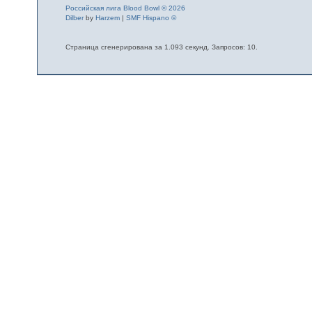
Российская лига Blood Bowl © 2026
Dilber
by
Harzem
|
SMF Hispano ©
Страница сгенерирована за 1.093 секунд. Запросов: 10.