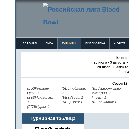
ГЛАВНАЯ
ЛИГА
ТУРНИРЫ
БИБЛИОТЕКА
ФОРУМ
Ключев
23 июля - 3 августа -
28 июля - 3 август
4 авгу
Сезон 13
(ББ3)Чёрные
(ББ3)Гоблины:
(ББ3)Дворянство
Орки: 3
2
Империи: 2
(ББ3)Амазонки:
(ББ3)Люди: 1
Гномы: 1
1
(ББ3)Орки: 1
(ББ3)Скавен: 1
(ББ3)Нургл: 1
Турнирная таблица