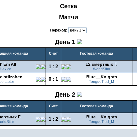
Сетка
Матчи
Переход:
День 1
ашняя команда
Счет
Гостевая команда
l' Em All
12 смертных Г.
1 : 2
AlexIce
WorldSitar
lstilzchen
Blue__Knights
0 : 1
beltaeter
TongueTied_M
День 2
ашняя команда
Счет
Гостевая команда
мертных Г.
Blue__Knights
1 : 2
orldSitar
TongueTied_M