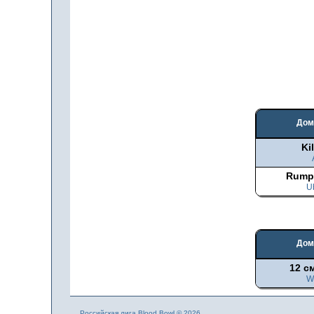
Дом
Kil
Rumpe
U
Дом
12 с
W
Российская лига Blood Bowl © 2026