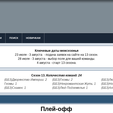
М
ПОИСК
НОВИЧКАМ
Ключевые даты межсезонья
23 июля - 3 августа - подача заявок на сайте на 13 сезон.
28 июля - 3 августа - выбор поля для вашей команды.
4 августа - старт 13 сезона.
Сезон 13.
Количество команд: 24
(ББ3)Дворянство Империи: 2
(ББ3)Гномы: 2
(ББ3)Лю
Гномы: 1
(ББ3)Некромантская Жуть: 1
(ББ3)Но
(ББ3)Скавен: 1
(ББ3)Люд Подземелья: 1
(ББ3)Ал
Плей-офф