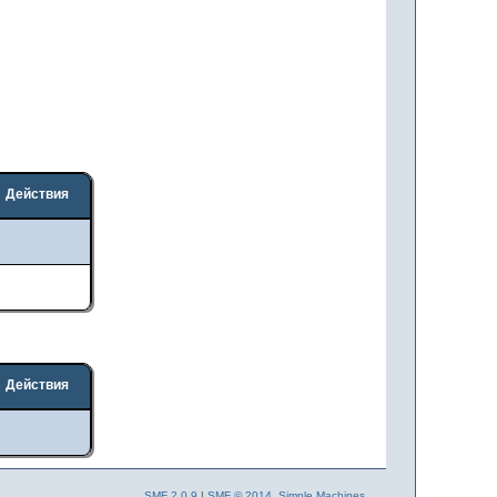
Действия
Действия
SMF 2.0.9
|
SMF © 2014
,
Simple Machines