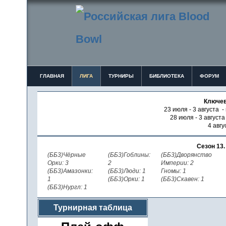
ГЛАВНАЯ
ЛИГА
ТУРНИРЫ
БИБЛИОТЕКА
ФОРУМ
Ключев
23 июля - 3 августа -
28 июля - 3 август
4 авгу
Сезон 13
(ББ3)Чёрные
(ББ3)Гоблины:
(ББ3)Дворянство
Орки: 3
2
Империи: 2
(ББ3)Амазонки:
(ББ3)Люди: 1
Гномы: 1
1
(ББ3)Орки: 1
(ББ3)Скавен: 1
(ББ3)Нургл: 1
Турнирная таблица