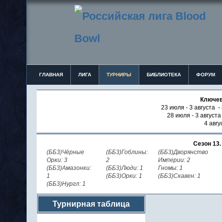
ГЛАВНАЯ
ЛИГА
ТУРНИРЫ
БИБЛИОТЕКА
ФОРУМ
Ключев
23 июля - 3 августа -
28 июля - 3 август
4 авгу
Сезон 13
(ББ3)Чёрные
(ББ3)Гоблины:
(ББ3)Дворянство
Орки: 3
2
Империи: 2
(ББ3)Амазонки:
(ББ3)Люди: 1
Гномы: 1
1
(ББ3)Орки: 1
(ББ3)Скавен: 1
(ББ3)Нургл: 1
Турнирная таблица