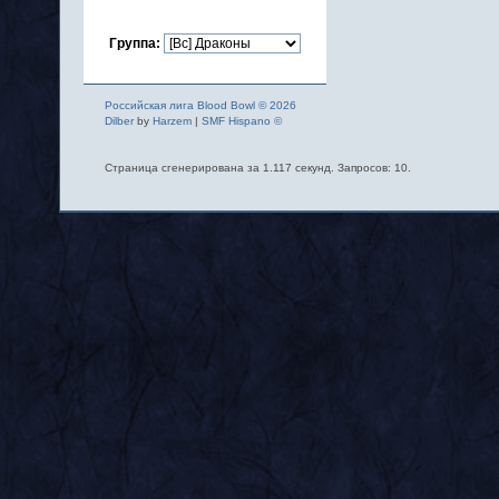
Группа:
Российская лига Blood Bowl © 2026
Dilber
by
Harzem
|
SMF Hispano ©
Страница сгенерирована за 1.117 секунд. Запросов: 10.