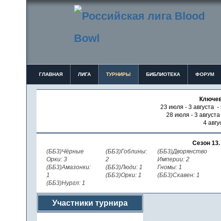
ГЛАВНАЯ
ЛИГА
ТУРНИРЫ
БИБЛИОТЕКА
ФОРУМ
Ключев
23 июля - 3 августа -
28 июля - 3 август
4 авгу
Сезон 13
(ББ3)Чёрные
(ББ3)Гоблины:
(ББ3)Дворянство
Орки: 3
2
Империи: 2
(ББ3)Амазонки:
(ББ3)Люди: 1
Гномы: 1
1
(ББ3)Орки: 1
(ББ3)Скавен: 1
(ББ3)Нургл: 1
Участники турнира