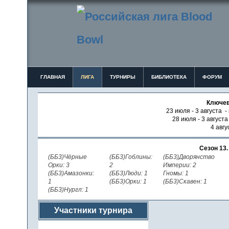
ГЛАВНАЯ
ЛИГА
ТУРНИРЫ
БИБЛИОТЕКА
ФОРУМ
Ключев
23 июля - 3 августа -
28 июля - 3 август
4 авгу
Сезон 13
(ББ3)Чёрные
(ББ3)Гоблины:
(ББ3)Дворянство
Орки: 3
2
Империи: 2
(ББ3)Амазонки:
(ББ3)Люди: 1
Гномы: 1
1
(ББ3)Орки: 1
(ББ3)Скавен: 1
(ББ3)Нургл: 1
Участники турнира