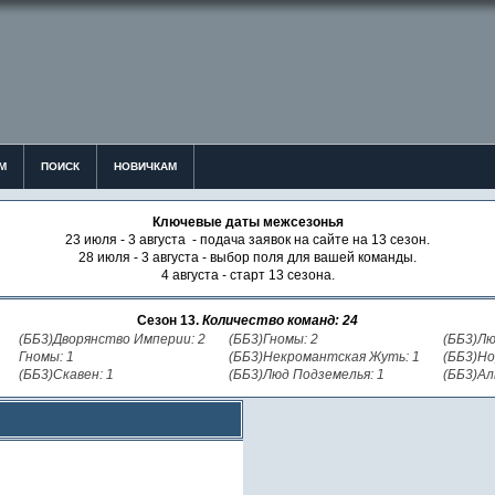
М
ПОИСК
НОВИЧКАМ
Ключевые даты межсезонья
23 июля - 3 августа - подача заявок на сайте на 13 сезон.
28 июля - 3 августа - выбор поля для вашей команды.
4 августа - старт 13 сезона.
Сезон 13.
Количество команд: 24
(ББ3)Дворянство Империи: 2
(ББ3)Гномы: 2
(ББ3)Лю
Гномы: 1
(ББ3)Некромантская Жуть: 1
(ББ3)Но
(ББ3)Скавен: 1
(ББ3)Люд Подземелья: 1
(ББ3)Ал