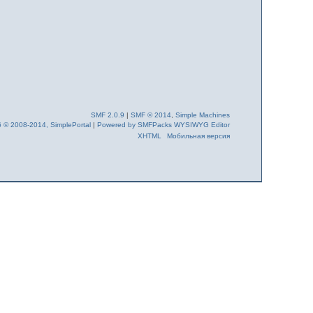
SMF 2.0.9
|
SMF © 2014
,
Simple Machines
6 © 2008-2014, SimplePortal
|
Powered by SMFPacks WYSIWYG Editor
XHTML
Мобильная версия