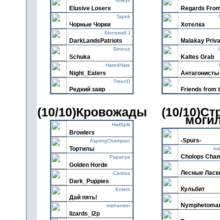
Volikys
Elusive Losers
Regards From
Tapok
Чорные Чорки
Хотелка
Stonewall J
DarkLandsPatriots
Malakay Priv
Sinerus
Schuka
Kaltes Grab
Hate4Hate
Night_Eaters
Антагонисты
TreenD
Редкий завр
Friends from 
(10/10)Кровожады
(10/10)Ст
моги
HailSplit
Browlers
-Spurs-
AspringChampion
Тортилы
ko
Cholops Cha
Papanya
Golden Hordе
Лесные Ласк
Cardiza
Dark_Puppies
Кульбит
Enterri
Дай пять!
Nymphetoma
mishander
lizards_l2p