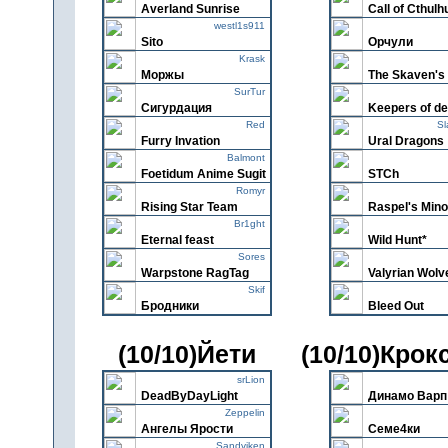
Averland Sunrise
Call of Cthulh
westl1s911
Sito
Орчули
Krask
Моржы
The Skaven's
SurTur
Сигурдация
Keepers of d
Red
Sl
Furry Invation
Ural Dragons
Balmont
Foetidum Anime Sugit
STCh
Romyr
Rising Star Team
Raspel's Min
Br1ght
Eternal feast
Wild Hunt*
Sores
Warpstone RagTag
Valyrian Wolv
Skif
Бродники
Bleed Out
(10/10)Йети
(10/10)Крок
srLion
DeadByDayLight
Динамо Варп
Zeppelin
Ангелы Ярости
Семе4ки
Sandviken