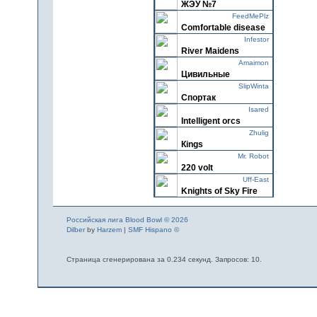
ЖЭУ №7
FeedMePlz
Сomfortable disease
Infestor
River Maidens
Amaimon
Цивильные
SlipWinta
Спортак
Isared
Intelligent orcs
Zhulig
Кings
Mr. Robot
220 volt
Uff-East
Knights of Sky Fire
Neisen
Мифы
Российская лига Blood Bowl © 2026
redarox
Dilber
by
Harzem
|
SMF Hispano ©
Звезды Пика
GlukNN
Страница сгенерирована за 0.234 секунд. Запросов: 10.
Pure Generation
Saruor
Saruor
PanTbIkva
TbIkvys Clan