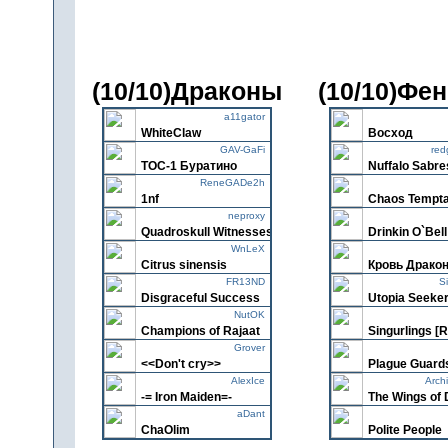
(10/10)Драконы
(10/10)Фе
a11gator
WhiteClaw
Восход
GAV-GaFi
red
ТОС-1 Буратино
Nuffalo Sabre
ReneGADe2h
1nf
Chaos Tempta
neproxy
Quadroskull Witnesses
Drinkin O`Bell
WnLeX
Citrus sinensis
Кровь Драко
FR13ND
S
Disgraceful Success
Utopia Seeke
NutOK
Champions of Rajaat
Singurlings 
Grover
<<Don't cry>>
Plague Guard
AlexIce
Arch
-= Iron Maiden=-
The Wings of 
aDant
ChaOlim
Polite People