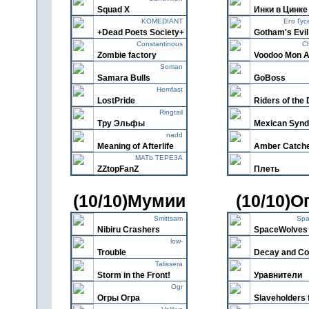
Squad X
Инки в Цинке
KOMEDIANT
Его Гу
+Dead Poets Society+
Gotham's Evil
Constantinous
C
Zombie factory
Voodoo Mon 
Soman
Samara Bulls
GoBoss
Hemfast
LostPride
Riders of the
Ringtail
Тру Эльфы
Mexican Synd
nadd
Meaning of Afterlife
Amber Catch
MATb TEPE3A
ZZtopFanZ
Плеть
(10/10)Мумии
(10/10)О
Smittsam
Spa
Nibiru Crashers
SpaceWolves
low-
Trouble
Decay and Co
Talissera
Storm in the Front!
Уравнители
Ogr
Огры Огра
Slaveholders