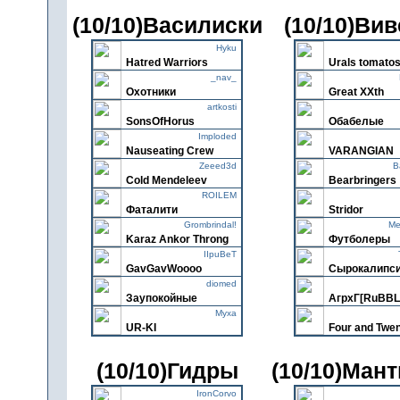
(10/10)Василиски
(10/10)Ви
Hyku
Hatred Warriors
Urals tomato
_nav_
Охотники
Great XXth
artkosti
SonsOfHorus
Обабелые
Imploded
Nauseating Crew
VARANGIAN
Zeeed3d
B
Cold Mendeleev
Bearbringers
ROILEM
Фаталити
Stridor
Grombrindal!
Ме
Karaz Ankor Throng
Футболеры
IIpuBeT
GavGavWoooo
Сырокалипс
diomed
Заупокойные
АгрхГ[RuBBL
Myxa
UR-KI
Four and Twe
(10/10)Гидры
(10/10)Ман
IronCorvo