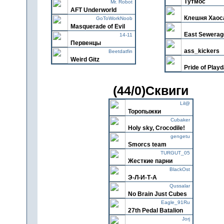
Тутмос
Mr. Robot
AFT Underworld
Клешня Хаос
GoToWorkNoob
Masquerade of Evil
East Sewerag
14-11
Первенцы
ass_kickers
Beetdatfin
Weird Gitz
Pride of Play
(44/0)Сквиги
Lil@
Торопыжки
Cubaker
Holy sky, Crocodile!
gengetu
Smorcs team
TURGUT_05
Жесткие парни
BlackOst
Э-Л-И-Т-А
Qussalar
No Brain Just Cubes
Eagle_91Ru
27th Pedal Batalion
Jorj