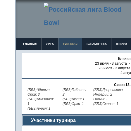
ГЛАВНАЯ
ЛИГА
ТУРНИРЫ
БИБЛИОТЕКА
ФОРУМ
Ключев
23 июля - 3 августа -
28 июля - 3 август
4 авгу
Сезон 13
(ББ3)Чёрные
(ББ3)Гоблины:
(ББ3)Дворянство
Орки: 3
2
Империи: 2
(ББ3)Амазонки:
(ББ3)Люди: 1
Гномы: 1
1
(ББ3)Орки: 1
(ББ3)Скавен: 1
(ББ3)Нургл: 1
Участники турнира